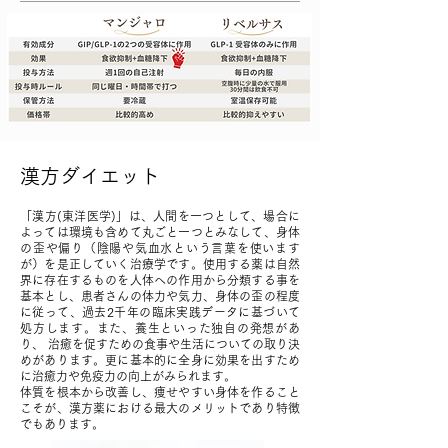
漢方ダイエット
「漢方(東洋医学)」は、人間を一つとして、場合に
よっては環境も含めて丸ごと一つとみなして、身体
の歪や偏り（陰陽や気血水という言葉を使います
が）を是正していく治療学です。使用する薬は自然
界に存在するものを人体への作用から分類する事を
基本とし、患者さんの体力や気力、身体の歪の程度
に従って、過去2千年の臨床実践データに基づいて
処方します。また、養生といった独自の発想があ
り、 治癒を促すための食事や生活についての取り決
めがあります。更に基本的に全身に効果を出すため
に治癒力や免疫力の向上がみられます。
体質を根本から改善し、痩せやすい身体を作ること
こそが、漢方薬における最大のメリットであり特徴
でもあります。