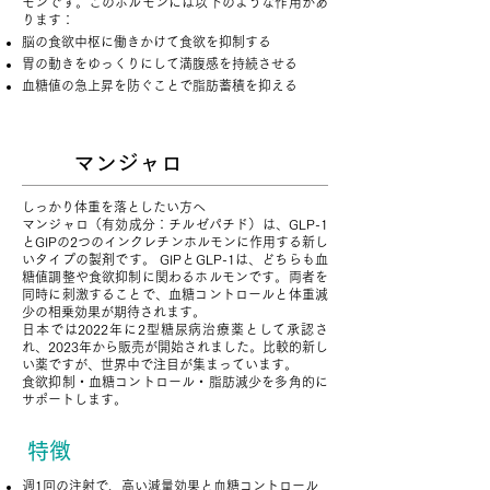
モンです。このホルモンには以下のような作用があ
ります：
脳の食欲中枢に働きかけて食欲を抑制する
胃の動きをゆっくりにして満腹感を持続させる
血糖値の急上昇を防ぐことで脂肪蓄積を抑える
マンジャロ
しっかり体重を落としたい方へ
マンジャロ（有効成分：チルゼパチド）は、GLP-1
とGIPの2つのインクレチンホルモンに作用する新し
いタイプの製剤です。 GIPとGLP-1は、どちらも血
糖値調整や食欲抑制に関わるホルモンです。両者を
同時に刺激することで、血糖コントロールと体重減
少の相乗効果が期待されます。
日本では2022年に2型糖尿病治療薬として承認さ
れ、2023年から販売が開始されました。比較的新し
い薬ですが、世界中で注目が集まっています。
食欲抑制・血糖コントロール・脂肪減少を多角的に
サポートします。
特徴
週1回の注射で、高い減量効果と血糖コントロール