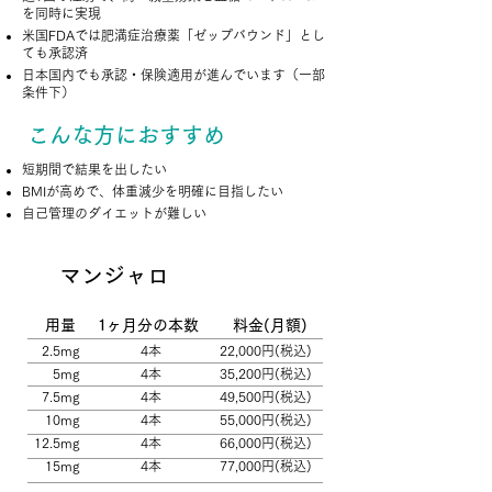
を同時に実現
米国FDAでは肥満症治療薬「ゼップバウンド」とし
ても承認済
日本国内でも承認・保険適用が進んでいます（一部
条件下）
こんな方におすすめ
短期間で結果を出したい
BMIが高めで、体重減少を明確に目指したい
自己管理のダイエットが難しい
￥
マンジャロ
用量
1ヶ月分の本数
料金(月額)
2.5mg
4本
22,000円(税込)
5mg
4本
35,200円(税込)
7.5mg
4本
49,500円(税込)
10mg
4本
55,000円(税込)
12.5mg
4本
66,000円(税込)
15mg
4本
77,000円(税込)