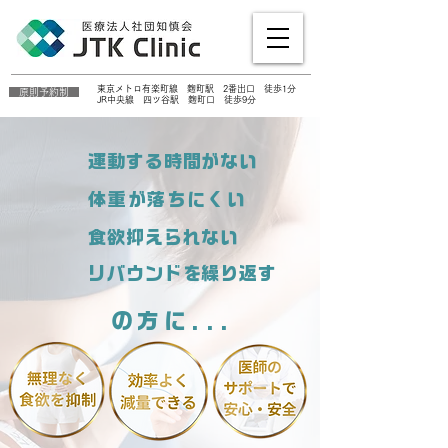
東京メトロ有楽町線 麴町駅 2番出口 徒歩​1分
原則予約制
JR中央線 四ツ谷駅 麴町口 徒歩9分
​運動する時間がない
体重が落ちにくい
食欲抑えられない
リバウンドを繰り返す
の方に...