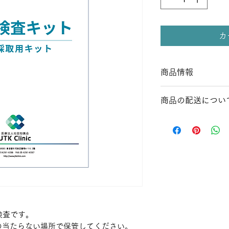
カ
商品情報
自宅で手軽に検査が
商品の配送につい
送方法のご案内等を
さい。
全国一律1,100円
検査です。
の当たらない場所で保管してください。