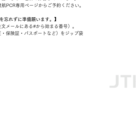
渡航PCR専用ページからご予約ください。
点を忘れずに準備願います。】
注文メールにある#から始まる番号）。
証・保険証・パスポートなど）をジップ袋
表示
〒102-0083
原 均
東京都千代田
 呂 聞東 ・ 青木 悠
（旧：麹町
リウマチ科
電話：03-62
7：30（土日祝除く）