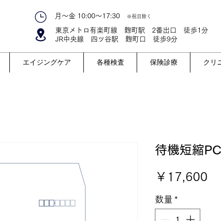
月～金 10:00～17:30
※祝日除く
東京メトロ有楽町線 麴町駅 2番出口 徒歩​1分
JR中央線 四ツ谷駅 麴町口 徒歩9分
エイジングケア
各種検査
保険診療
クリ
待機短縮P
価
￥17,600
格
数量
*