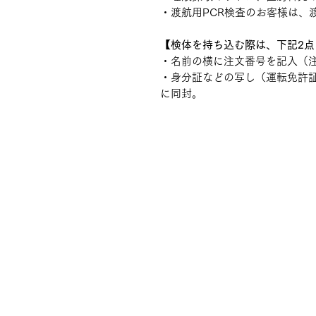
・渡航用PCR検査のお客様は、
【検体を持ち込む際は、下記2
・名前の横に注文番号を記入（
・身分証などの写し（運転免許
に同封。
外来診療
管理者 院長 小笠
診療従事医師 小笠原 均 ・
標榜診療科 一般内科/
​診療時間 10：00～1