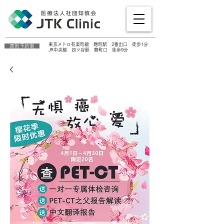
東京メトロ有楽町線 麴町駅 2番出口 徒歩​1分
原則予約制
JR中央線 四ツ谷駅 麴町口 徒歩9分