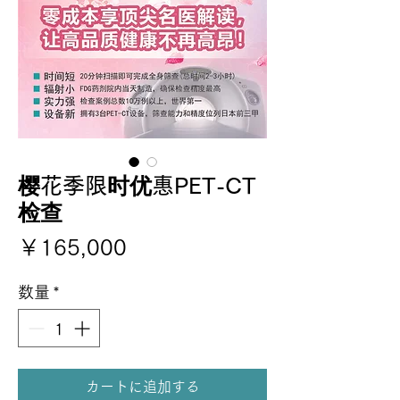
樱花季限时优惠PET-CT
检查
価
￥165,000
格
数量
*
カートに追加する