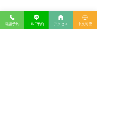
管理者 院長 小笠原 均
診療従事医師 小笠原 均 ・ 呂 聞東 ・ 青木 悠
標榜診療科 一般内科/リウマチ科
​診療時間 10：00～17：30（土日祝除く）
電話予約
LINE予約
アクセス
中文对应
担当医
月 火 水 木 金 土 日
小笠原
〇 〇 〇 〇 〇 － －
呂
－ － 〇 － － － －
​青木
－ － － － 〇 － －
※隔週出勤
初診最終受付時間は 16:00 までになります。(再診は
16:30まで)
〒102-0083