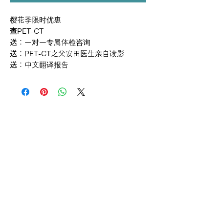
樱花季限时优惠
查
PET-CT
送
：一对一专属体检咨询
送
：PET-CT之父安田医生亲自读影
送
：中文翻译报告
外来診療表示